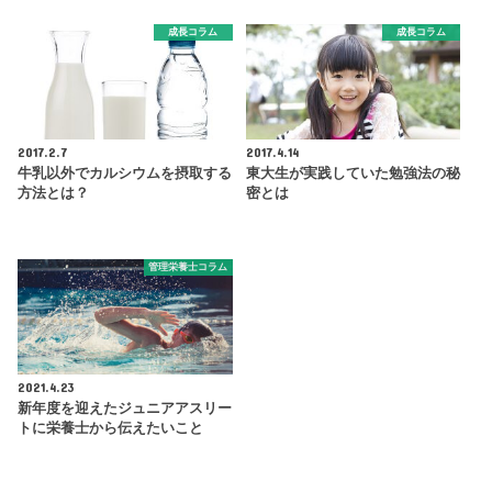
成長コラム
成長コラム
2017.2.7
2017.4.14
牛乳以外でカルシウムを摂取する
東大生が実践していた勉強法の秘
方法とは？
密とは
管理栄養士コラム
2021.4.23
新年度を迎えたジュニアアスリー
トに栄養士から伝えたいこと