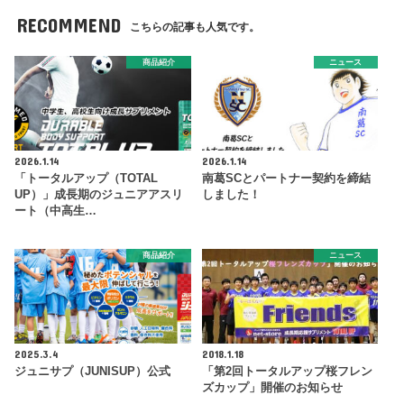
RECOMMEND
こちらの記事も人気です。
商品紹介
ニュース
2026.1.14
2026.1.14
「トータルアップ（TOTAL
南葛SCとパートナー契約を締結
UP）」成長期のジュニアアスリ
しました！
ート（中高生…
商品紹介
ニュース
2025.3.4
2018.1.18
ジュニサプ（JUNISUP）公式
「第2回トータルアップ桜フレン
ズカップ」開催のお知らせ