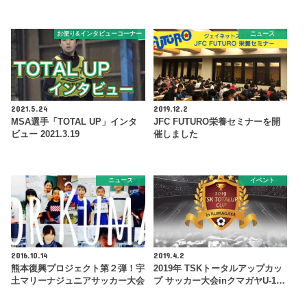
お便り&インタビューコーナー
ニュース
2021.5.24
2019.12.2
MSA選手「TOTAL UP」インタ
JFC FUTURO栄養セミナーを開
ビュー 2021.3.19
催しました
ニュース
イベント
2016.10.14
2019.4.2
熊本復興プロジェクト第２弾！宇
2019年 TSKトータルアップカッ
土マリーナジュニアサッカー大会
プ サッカー大会inクマガヤU-1…