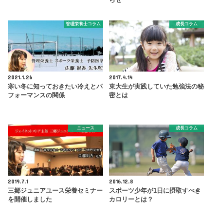
管理栄養士コラム
成長コラム
2021.1.26
2017.4.14
寒い冬に知っておきたい冷えとパ
東大生が実践していた勉強法の秘
フォーマンスの関係
密とは
ニュース
成長コラム
2019.7.1
2016.12.8
三郷ジュニアユース栄養セミナー
スポーツ少年が1日に摂取すべき
を開催しました
カロリーとは？