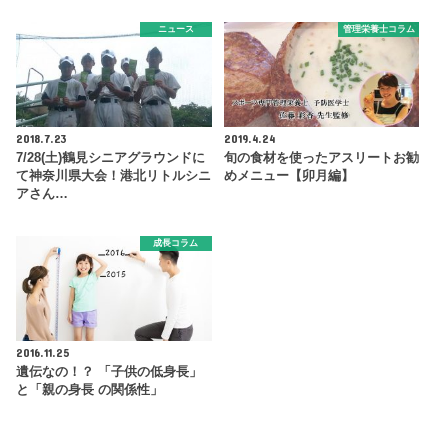
ニュース
管理栄養士コラム
2018.7.23
2019.4.24
7/28(土)鶴見シニアグラウンドに
旬の食材を使ったアスリートお勧
て神奈川県大会！港北リトルシニ
めメニュー【卯月編】
アさん…
成長コラム
2016.11.25
遺伝なの！？ 「子供の低身長」
と「親の身長 の関係性」