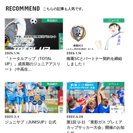
RECOMMEND
こちらの記事も人気です。
商品紹介
ニュース
2026.1.14
2026.1.14
「トータルアップ（TOTAL
南葛SCとパートナー契約を締結
UP）」成長期のジュニアアスリ
しました！
ート（中高生…
商品紹介
イベント
2025.3.4
2022.6.28
ジュニサプ（JUNISUP）公式
第1回 U-11 「東彩ガス プレミア
カップサッカー大会」開催のお知
らせ