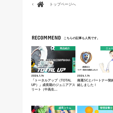
トップページへ
RECOMMEND
こちらの記事も人気です。
商品紹介
ニュ
2026.1.14
2026.1.14
「トータルアップ（TOTAL
南葛SCとパートナー契
UP）」成長期のジュニアアス
結しました！
リート（中高生…
成長コラム
管理栄養士