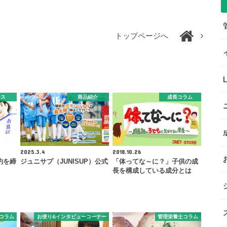
トップページへ
ース
商品紹介
成長コラム
2025.3.4
2018.10.26
約を締
ジュニサプ（JUNISUP）公式
「体ってな～に？」子供の成
長を構成している成分とは
コラム
お便り&インタビューコーナー
管理栄養士コラム