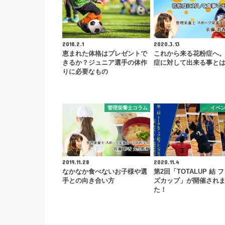
2018.2.1
2020.3.13
恵まれた体格はプレゼントで
これから来る花粉症へ
きるか？ジュニア選手の体作
症に対して出来る事と
りに必要なもの
管理栄養士コラム
イベ
2019.11.28
2020.11.4
なかなか食べないお子様や選
第2回「TOTALUP 結 
手との向き合い方
ズカップ」が開催され
た！