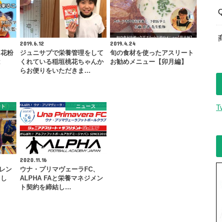
2019.6.12
2019.4.24
。花粉
ジュニサプで栄養管理をして
旬の食材を使ったアスリート
は
くれている稲垣桃花ちゃんか
お勧めメニュー【卯月編】
らお便りをいただきま…
ント
ニュース
T
2020.11.16
フレン
ウナ・プリマヴェーラFC、
まし
ALPHA FAと栄養マネジメン
ト契約を締結し…