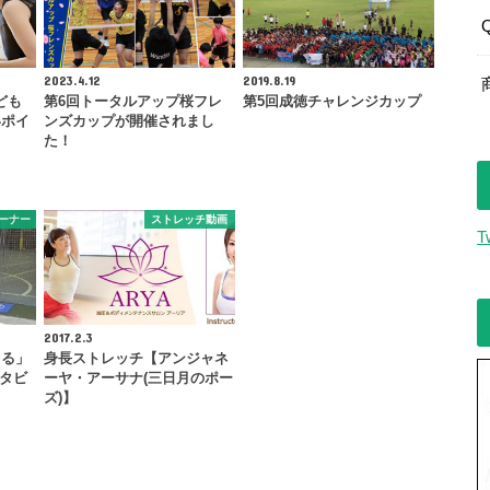
2023.4.12
2019.8.19
ども
第6回トータルアップ桜フレ
第5回成徳チャレンジカップ
いポイ
ンズカップが開催されまし
た！
ーナー
ストレッチ動画
T
2017.2.3
てる」
身長ストレッチ【アンジャネ
ンタビ
ーヤ・アーサナ(三日月のポー
ズ)】