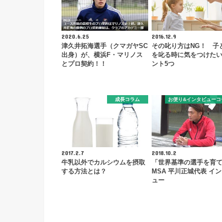
2020.6.25
2016.12.9
津久井拓海選手（クマガヤSC
その叱り方はNG！ 子
出身）が、横浜F・マリノス
を叱る時に気をつけた
とプロ契約！！
ント5つ
成長コラム
お便り&インタビューコ
2017.2.7
2018.10.2
牛乳以外でカルシウムを摂取
「世界基準の選手を育
する方法とは？
MSA 平川正城代表 イ
ュー