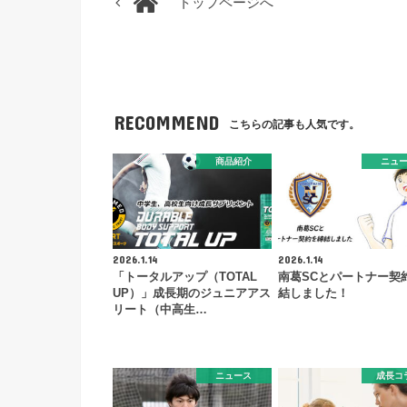
トップページへ
RECOMMEND
こちらの記事も人気です。
商品紹介
ニュ
2026.1.14
2026.1.14
「トータルアップ（TOTAL
南葛SCとパートナー契
UP）」成長期のジュニアアス
結しました！
リート（中高生…
ニュース
成長コ