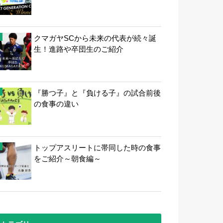
クマガヤSCから未来の代表が続々誕
生！進路や卒団生のご紹介
『勝つ子』と『負ける子』の試合前後
の食事の違い
トップアスリートに帯同した時の食事
をご紹介～朝食編～