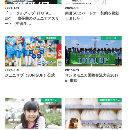
2026.1.14
2026.1.14
「トータルアップ（TOTAL
南葛SCとパートナー契約を締結
UP）」成長期のジュニアアスリ
しました！
ート（中高生…
商品紹介
ニュース
2025.3.4
2017.6.19
ジュニサプ（JUNISUP）公式
サンタモニカ国際交流大会2017
in 東京
成長コラム
管理栄養士コラム