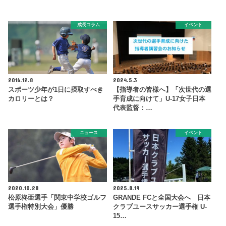
成長コラム
イベント
2016.12.8
2024.5.3
スポーツ少年が1日に摂取すべき
【指導者の皆様へ】「次世代の選
カロリーとは？
手育成に向けて」U-17女子日本
代表監督：…
ニュース
イベント
2020.10.28
2025.8.19
松原柊亜選手「関東中学校ゴルフ
GRANDE FCと全国大会へ 日本
選手権特別大会」優勝
クラブユースサッカー選手権 U-
15…