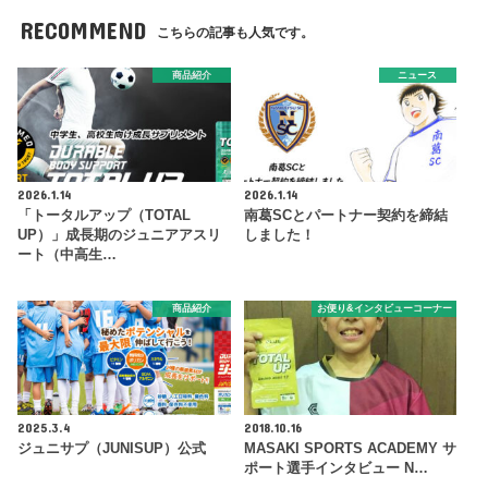
RECOMMEND
こちらの記事も人気です。
商品紹介
ニュース
2026.1.14
2026.1.14
「トータルアップ（TOTAL
南葛SCとパートナー契約を締結
UP）」成長期のジュニアアスリ
しました！
ート（中高生…
商品紹介
お便り&インタビューコーナー
2025.3.4
2018.10.16
ジュニサプ（JUNISUP）公式
MASAKI SPORTS ACADEMY サ
ポート選手インタビュー N…