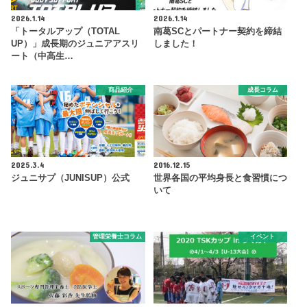
2026.1.14
2026.1.14
「トータルアップ（TOTAL
南葛SCとパートナー契約を締結
UP）」成長期のジュニアアスリ
しました！
ート（中高生…
商品紹介
成長コラム
2025.3.4
2016.12.15
ジュニサプ（JUNISUP）公式
世界各国の平均身長と食習慣につ
いて
管理栄養士コラム
イベント