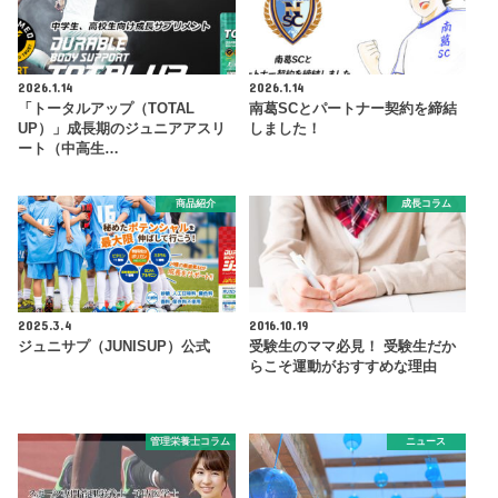
2026.1.14
2026.1.14
「トータルアップ（TOTAL
南葛SCとパートナー契約を締結
UP）」成長期のジュニアアスリ
しました！
ート（中高生…
商品紹介
成長コラム
2025.3.4
2016.10.19
ジュニサプ（JUNISUP）公式
受験生のママ必見！ 受験生だか
らこそ運動がおすすめな理由
管理栄養士コラム
ニュース