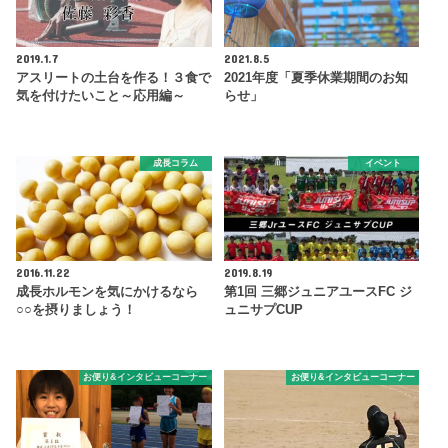
2019.1.7
2021.8.5
アスリートの土台を作る！３食で
2021年度「夏季休業期間のお知
気を付けたいこと～応用編～
らせ」
成長コラム
イベント
2016.11.22
2019.8.19
成長ホルモンを気にかけるなら
第1回 三郷ジュニアユースFC ジ
○○を摂りましょう！
ュニサプCUP
お便り&インタビューコーナー
お便り&インタビューコーナー