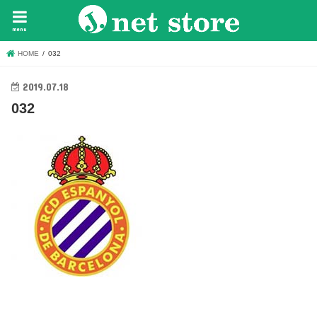
menu
HOME
032
2019.07.18
032