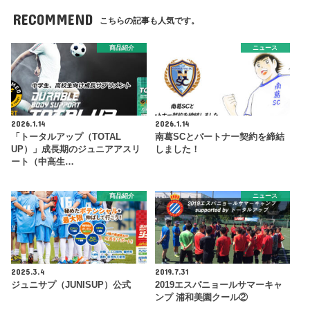
RECOMMEND
こちらの記事も人気です。
商品紹介
ニュース
2026.1.14
2026.1.14
「トータルアップ（TOTAL
南葛SCとパートナー契約を締結
UP）」成長期のジュニアアスリ
しました！
ート（中高生…
商品紹介
ニュース
2025.3.4
2019.7.31
ジュニサプ（JUNISUP）公式
2019エスパニョールサマーキャ
ンプ 浦和美園クール②