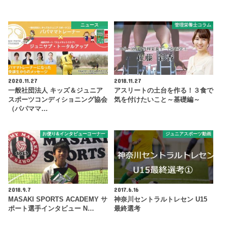
ニュース
管理栄養士コラム
2020.11.27
2018.11.27
一般社団法人 キッズ＆ジュニア
アスリートの土台を作る！３食で
スポーツコンディショニング協会
気を付けたいこと～基礎編～
（パパママ…
お便り&インタビューコーナー
ジュニアスポーツ動画
2018.9.7
2017.6.16
MASAKI SPORTS ACADEMY サ
神奈川セントラルトレセン U15
ポート選手インタビュー N…
最終選考