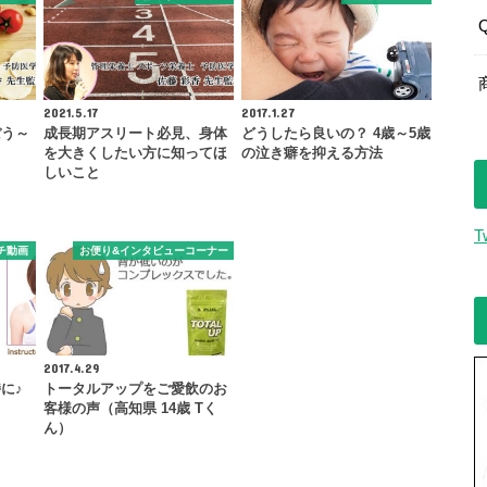
2021.5.17
2017.1.27
ぼう～
成長期アスリート必見、身体
どうしたら良いの？ 4歳～5歳
を大きくしたい方に知ってほ
の泣き癖を抑える方法
しいこと
T
チ動画
お便り&インタビューコーナー
2017.4.29
に♪
トータルアップをご愛飲のお
客様の声（高知県 14歳 Tく
ん）