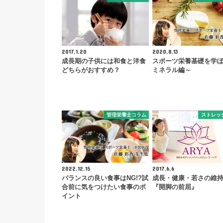
2017.1.20
2020.8.13
成長期の子供には和食と洋食
スポーツ栄養基礎を学
どちらがおすすめ？
ミネラル編～
管理栄養士コラム
ストレッ
2022.12.15
2017.6.6
バランスの良い食事はNG!?試
成長・健康・若さの維持
合前に気をつけたい食事のポ
『開脚の前屈』
イント