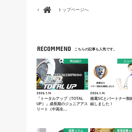
トップページへ
RECOMMEND
こちらの記事も人気です。
商品紹介
ニュ
2026.1.14
2026.1.14
「トータルアップ（TOTAL
南葛SCとパートナー契
UP）」成長期のジュニアアス
結しました！
リート（中高生…
成長コラム
管理栄養士