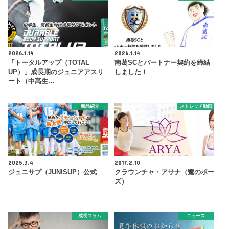
2026.1.14
2026.1.14
「トータルアップ（TOTAL
南葛SCとパートナー契約を締結
UP）」成長期のジュニアアスリ
しました！
ート（中高生…
商品紹介
ストレッチ動画
2025.3.4
2017.2.10
ジュニサプ（JUNISUP）公式
クラウンチャ・アサナ（鷺のポー
ズ）
成長コラム
ニュース