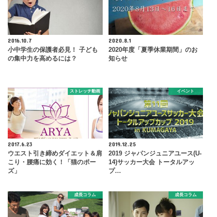
2016.10.7
2020.8.1
小中学生の保護者必見！ 子ども
2020年度「夏季休業期間」のお
の集中力を高めるには？
知らせ
ストレッチ動画
イベント
2017.6.23
2019.12.25
ウエスト引き締めダイエット＆肩
2019 ジャパンジュニアユース(U-
こり・腰痛に効く！「猫のポー
14)サッカー大会 トータルアッ
ズ」
プ…
成長コラム
成長コラム