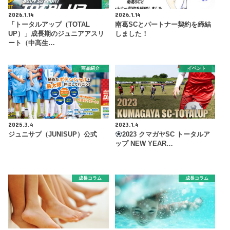
2026.1.14
2026.1.14
「トータルアップ（TOTAL
南葛SCとパートナー契約を締結
UP）」成長期のジュニアアスリ
しました！
ート（中高生…
商品紹介
イベント
2025.3.4
2023.1.4
ジュニサプ（JUNISUP）公式
2023 クマガヤSC トータルア
ップ NEW YEAR…
成長コラム
成長コラム