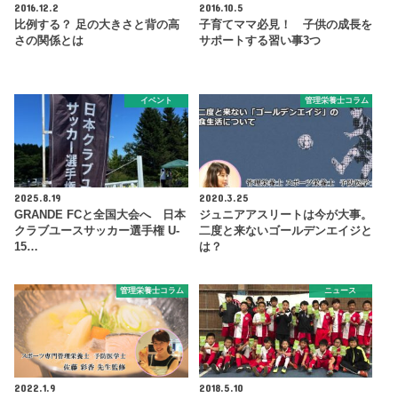
2016.12.2
2016.10.5
比例する？ 足の大きさと背の高
子育てママ必見！ 子供の成長を
さの関係とは
サポートする習い事3つ
イベント
管理栄養士コラム
2025.8.19
2020.3.25
GRANDE FCと全国大会へ 日本
ジュニアアスリートは今が大事。
クラブユースサッカー選手権 U-
二度と来ないゴールデンエイジと
15…
は？
管理栄養士コラム
ニュース
2022.1.9
2018.5.10