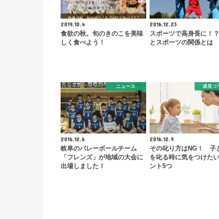
2019.10.4
2016.12.23
食欲の秋。旬のきのこを美味
スポーツで高身長に！？
しく食べよう！
とスポーツの関係とは
ニュース
成長コ
2016.12.6
2016.12.9
岐阜のバレーボールチーム
その叱り方はNG！ 子
「フレンズ」が地域の大会に
を叱る時に気をつけた
出場しました！
ント5つ