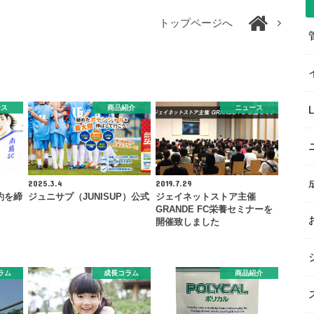
トップページへ
ース
商品紹介
ニュース
2025.3.4
2019.7.29
約を締
ジュニサプ（JUNISUP）公式
ジェイネットストア主催
GRANDE FC栄養セミナーを
開催致しました
ラム
成長コラム
商品紹介