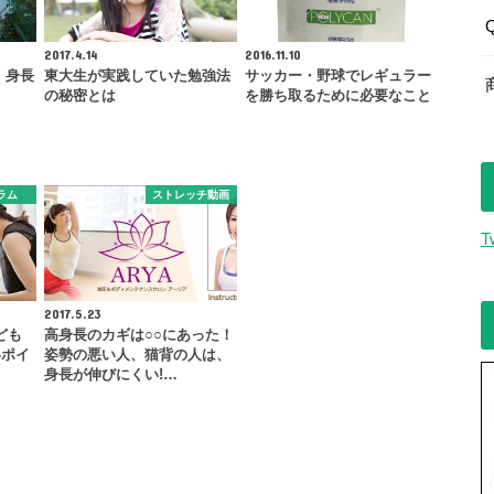
2017.4.14
2016.11.10
 身長
東大生が実践していた勉強法
サッカー・野球でレギュラー
の秘密とは
を勝ち取るために必要なこと
ラム
ストレッチ動画
T
2017.5.23
ども
高身長のカギは○○にあった！
いポイ
姿勢の悪い人、猫背の人は、
身長が伸びにくい!…