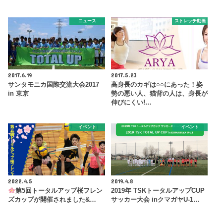
ニュース
ストレッチ動画
2017.6.19
2017.5.23
サンタモニカ国際交流大会2017
高身長のカギは○○にあった！姿
in 東京
勢の悪い人、猫背の人は、身長が
伸びにくい!…
イベント
イベント
2022.4.5
2019.4.8
第5回トータルアップ桜フレン
2019年 TSKトータルアップCUP
ズカップが開催されました&…
サッカー大会 inクマガヤU-1…