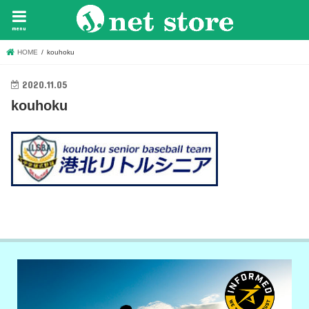
menu
HOME
kouhoku
2020.11.05
kouhoku