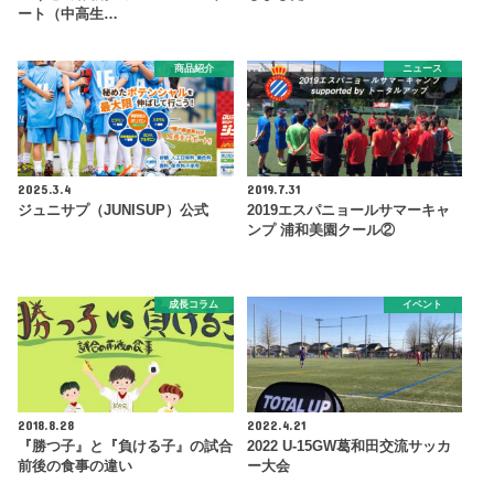
ート（中高生…
商品紹介
ニュース
2025.3.4
2019.7.31
ジュニサプ（JUNISUP）公式
2019エスパニョールサマーキャ
ンプ 浦和美園クール②
成長コラム
イベント
2018.8.28
2022.4.21
『勝つ子』と『負ける子』の試合
2022 U-15GW葛和田交流サッカ
前後の食事の違い
ー大会