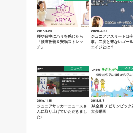
2017.4.20
2020.3.25
腰や背中にハリを感じたら
ジュニアアスリートは
「腰痛改善＆安眠ストレッ
事。二度と来ないゴー
チ」
エイジとは？
ニュース
イベ
2016.11.15
2018.5.7
ジュニアサッカーニュースさ
JA全農 チビリンピック2
んに取り上げていただきまし
大会動画
た♪