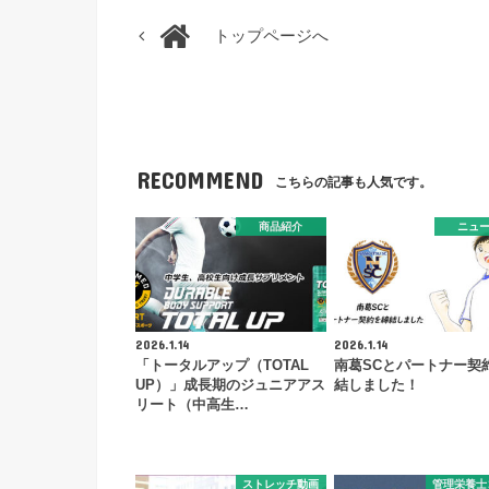
トップページへ
RECOMMEND
こちらの記事も人気です。
商品紹介
ニュ
2026.1.14
2026.1.14
「トータルアップ（TOTAL
南葛SCとパートナー契
UP）」成長期のジュニアアス
結しました！
リート（中高生…
ストレッチ動画
管理栄養士