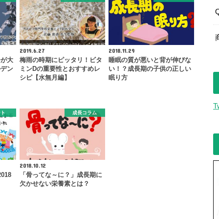
2019.6.27
2018.11.29
今が大
梅雨の時期にピッタリ！ビタ
睡眠の質が悪いと背が伸びな
ルデン
ミンDの重要性とおすすめレ
い！？成長期の子供の正しい
シピ【水無月編】
眠り方
T
ント
成長コラム
2018.10.12
018
「骨ってな～に？」成長期に
欠かせない栄養素とは？