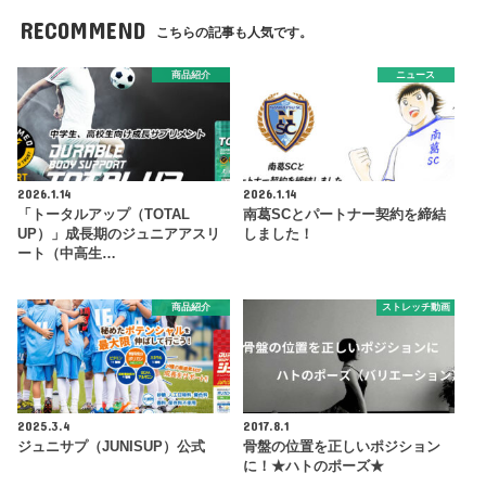
RECOMMEND
こちらの記事も人気です。
商品紹介
ニュース
2026.1.14
2026.1.14
「トータルアップ（TOTAL
南葛SCとパートナー契約を締結
UP）」成長期のジュニアアスリ
しました！
ート（中高生…
商品紹介
ストレッチ動画
2025.3.4
2017.8.1
ジュニサプ（JUNISUP）公式
骨盤の位置を正しいポジション
に！★ハトのポーズ★