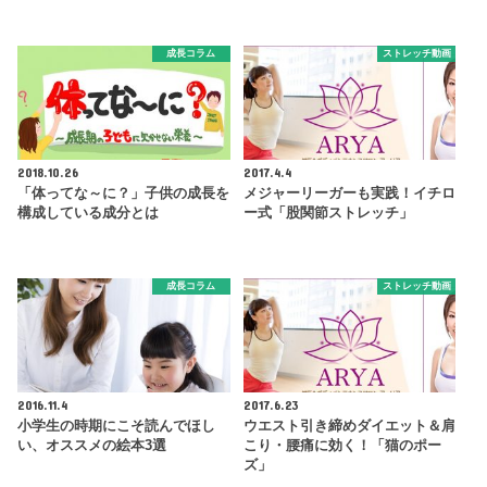
成長コラム
ストレッチ動画
2018.10.26
2017.4.4
「体ってな～に？」子供の成長を
メジャーリーガーも実践！イチロ
構成している成分とは
ー式「股関節ストレッチ」
成長コラム
ストレッチ動画
2016.11.4
2017.6.23
小学生の時期にこそ読んでほし
ウエスト引き締めダイエット＆肩
い、オススメの絵本3選
こり・腰痛に効く！「猫のポー
ズ」