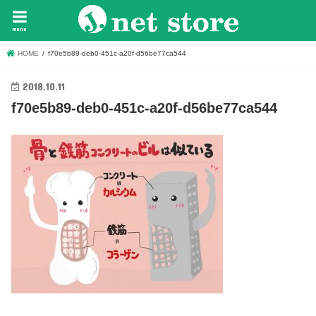
menu
HOME
f70e5b89-deb0-451c-a20f-d56be77ca544
2018.10.11
f70e5b89-deb0-451c-a20f-d56be77ca544