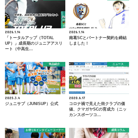
2026.1.14
2026.1.14
「トータルアップ（TOTAL
南葛SCとパートナー契約を締結
UP）」成長期のジュニアアスリ
しました！
ート（中高生…
商品紹介
ニュース
2025.3.4
2020.6.17
ジュニサプ（JUNISUP）公式
コロナ禍で見えた街クラブの価
値、クマガヤSCの育成力（ニッ
カンスポーツコ…
お便り&インタビューコーナー
成長コラム