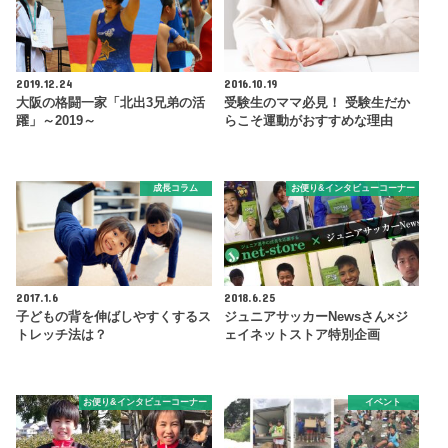
2019.12.24
2016.10.19
大阪の格闘一家「北出3兄弟の活
受験生のママ必見！ 受験生だか
躍」～2019～
らこそ運動がおすすめな理由
成長コラム
お便り&インタビューコーナー
2017.1.6
2018.6.25
子どもの背を伸ばしやすくするス
ジュニアサッカーNewsさん×ジ
トレッチ法は？
ェイネットストア特別企画
お便り&インタビューコーナー
イベント