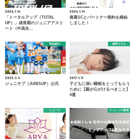
2026.1.14
2026.1.14
「トータルアップ（TOTAL
南葛SCとパートナー契約を締結
UP）」成長期のジュニアアスリ
しました！
ート（中高生…
商品紹介
成長コラム
2025.3.4
2017.1.11
ジュニサプ（JUNISUP）公式
子どもに深い睡眠をとってもらう
ために【親が心がけるべきこと】
4選
ニュース
ストレッチ動画