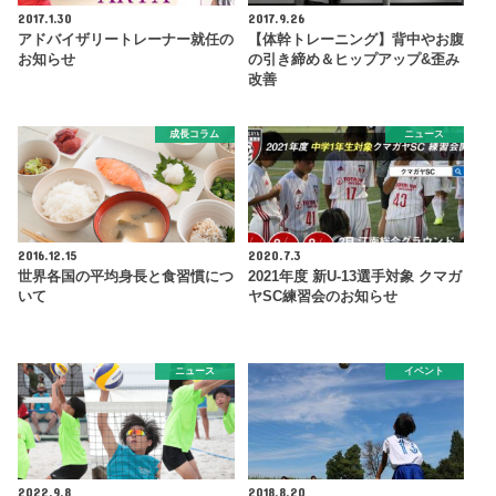
2017.1.30
2017.9.26
アドバイザリートレーナー就任の
【体幹トレーニング】背中やお腹
お知らせ
の引き締め＆ヒップアップ&歪み
改善
成長コラム
ニュース
2016.12.15
2020.7.3
世界各国の平均身長と食習慣につ
2021年度 新U-13選手対象 クマガ
いて
ヤSC練習会のお知らせ
ニュース
イベント
2022.9.8
2018.8.20