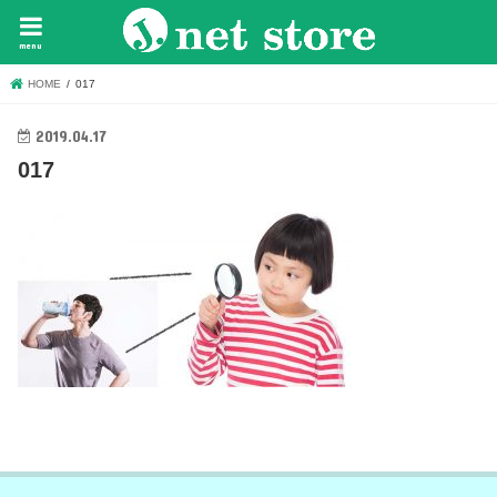
menu
HOME
017
2019.04.17
017