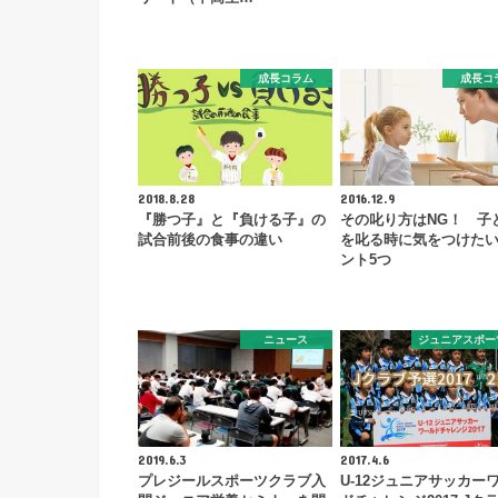
成長コラム
成長コ
2018.8.28
2016.12.9
『勝つ子』と『負ける子』の
その叱り方はNG！ 子
試合前後の食事の違い
を叱る時に気をつけた
ント5つ
ニュース
ジュニアスポー
2019.6.3
2017.4.6
プレジールスポーツクラブ入
U-12ジュニアサッカー