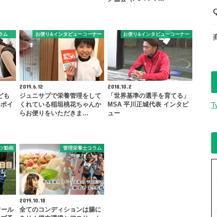
ラム
お便り&インタビューコーナー
お便り&インタビューコーナー
2019.6.12
2018.10.2
ども
ジュニサプで栄養管理をして
「世界基準の選手を育てる」
いポイ
くれている稲垣桃花ちゃんか
MSA 平川正城代表 インタビ
T
らお便りをいただきま…
ュー
ツ動画
管理栄養士コラム
2019.10.18
ワール
全てのコンディションは腸に