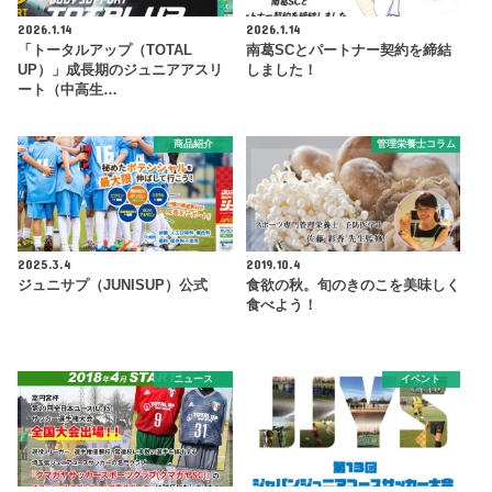
2026.1.14
2026.1.14
「トータルアップ（TOTAL
南葛SCとパートナー契約を締結
UP）」成長期のジュニアアスリ
しました！
ート（中高生…
商品紹介
管理栄養士コラム
2025.3.4
2019.10.4
ジュニサプ（JUNISUP）公式
食欲の秋。旬のきのこを美味しく
食べよう！
ニュース
イベント