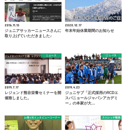
2016.11.15
2020.12.17
ジュニアサッカーニュースさんに
年末年始休業期間のお知らせ
取り上げていただきました♪
ニュース
ニュース
2019.7.17
2019.4.23
レジェンド熊谷栄養セミナーを開
ジュニサプ「正式採用のRCDエ
催致しました。
スパニョールジャパンアカデミ
ー」の本家が大…
お便り&インタビューコーナー
ストレッチ動画