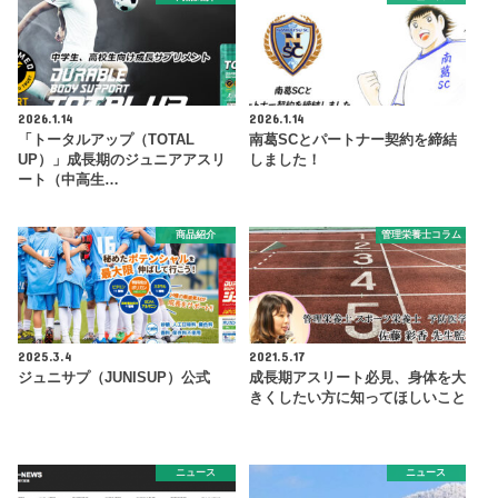
2026.1.14
2026.1.14
「トータルアップ（TOTAL
南葛SCとパートナー契約を締結
UP）」成長期のジュニアアスリ
しました！
ート（中高生…
商品紹介
管理栄養士コラム
2025.3.4
2021.5.17
ジュニサプ（JUNISUP）公式
成長期アスリート必見、身体を大
きくしたい方に知ってほしいこと
ニュース
ニュース