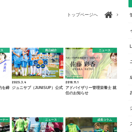
トップページへ
ース
商品紹介
ニュース
2025.3.4
2018.11.1
約を締
ジュニサプ（JUNISUP）公式
アドバイザリー管理栄養士 就
任のお知らせ
ーナー
ニュース
成長コラム