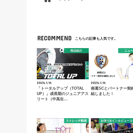
RECOMMEND
こちらの記事も人気です。
商品紹介
ニュ
2026.1.14
2026.1.14
「トータルアップ（TOTAL
南葛SCとパートナー契
UP）」成長期のジュニアアス
結しました！
リート（中高生…
ストレッチ動画
お便り&インタビューコ