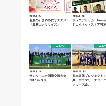
2017.6.27
2018.6.25
お腹の引き締めにオススメ！
ジュニアサッカーNews
「腹筋エクササイズ」
ジェイネットストア特
ニュース
ニュ
2017.6.19
2016.12.22
サンタモニカ国際交流大会
熊本復興プロジェクト
2017 in 東京
興・宇土マリーナジュ
ッカー大会」