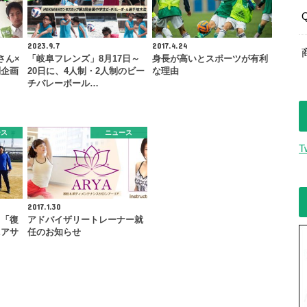
2023.9.7
2017.4.24
さん×
「岐阜フレンズ」8月17日～
身長が高いとスポーツが有利
別企画
20日に、4人制・2人制のビー
な理由
チバレーボール…
ース
ニュース
T
2017.1.30
！「復
アドバイザリートレーナー就
ニアサ
任のお知らせ