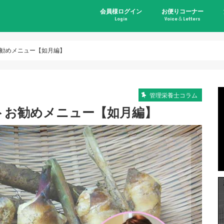
会員様ログイン
お便りコーナー
Login
Voice＆Letters
勧めメニュー【如月編】
管理栄養士コラム
トお勧めメニュー【如月編】