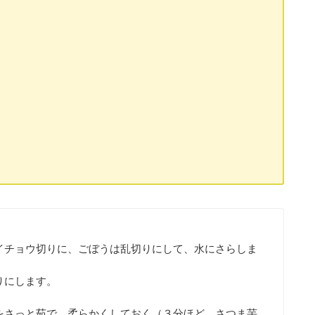
イチョウ切りに、ごぼうは乱切りにして、水にさらしま
りにします。
をさっと茹で、柔らかくしておく（３分ほど。さつま芋