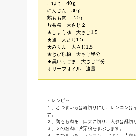
ごぼう 40ｇ
にんじん 30ｇ
鶏もも肉 120g
片栗粉 大さじ２
★しょうゆ 大さじ1.5
★酒 大さじ1.5
★みりん 大さじ1.5
★きび砂糖 大さじ半分
★黒いりごま 大さじ半分
オリーブオイル 適量
～レシピ～
１、さつまいもは輪切りにし、レンコンは
す。
２、鶏もも肉を一口大に切り、人参は乱切
３、２のお肉に片栗粉をまぶします。
４、さつまいも、レンコン、ごぼう、人参