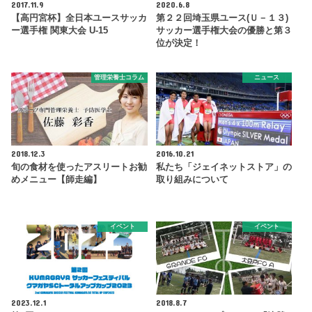
2017.11.9
2020.6.8
【高円宮杯】全日本ユースサッカ
第２２回埼玉県ユース(Ｕ－１３)
ー選手権 関東大会 U-15
サッカー選手権大会の優勝と第３
位が決定！
管理栄養士コラム
ニュース
2018.12.3
2016.10.21
旬の食材を使ったアスリートお勧
私たち「ジェイネットストア」の
めメニュー【師走編】
取り組みについて
イベント
イベント
2023.12.1
2018.8.7