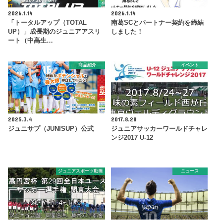
2026.1.14
2026.1.14
「トータルアップ（TOTAL
南葛SCとパートナー契約を締結
UP）」成長期のジュニアアスリ
しました！
ート（中高生…
商品紹介
イベント
2025.3.4
2017.8.28
ジュニサプ（JUNISUP）公式
ジュニアサッカーワールドチャレ
ンジ2017 U-12
ジュニアスポーツ動画
ニュース