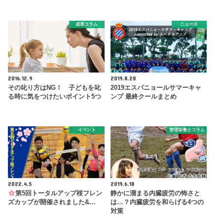
成長コラム
ニュース
2016.12.9
2019.8.28
その叱り方はNG！ 子どもを叱
2019エスパニョールサマーキャ
る時に気をつけたいポイント5つ
ンプ 最終クールまとめ
イベント
管理栄養士コラム
2022.4.5
2019.6.18
第5回トータルアップ桜フレン
静かに溜まる内臓疲労の怖さと
ズカップが開催されました&…
は…？内臓疲労を和らげる4つの
対策