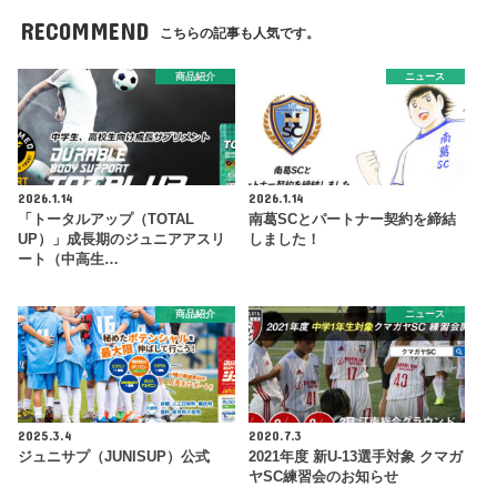
RECOMMEND
こちらの記事も人気です。
商品紹介
ニュース
2026.1.14
2026.1.14
「トータルアップ（TOTAL
南葛SCとパートナー契約を締結
UP）」成長期のジュニアアスリ
しました！
ート（中高生…
商品紹介
ニュース
2025.3.4
2020.7.3
ジュニサプ（JUNISUP）公式
2021年度 新U-13選手対象 クマガ
ヤSC練習会のお知らせ