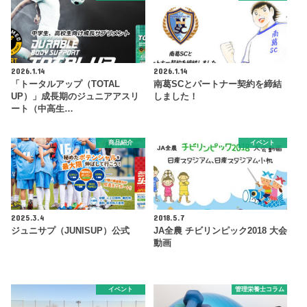
2026.1.14
2026.1.14
「トータルアップ（TOTAL
南葛SCとパートナー契約を締結
UP）」成長期のジュニアアスリ
しました！
ート（中高生…
商品紹介
イベント
2025.3.4
2018.5.7
ジュニサプ（JUNISUP）公式
JA全農 チビリンピック2018 大会
動画
イベント
管理栄養士コラム