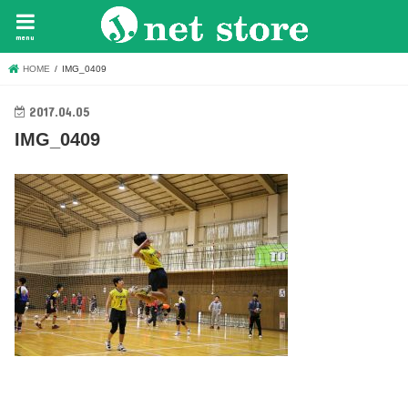
menu
HOME
IMG_0409
2017.04.05
IMG_0409