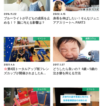
2016.11.22
2022.4.15
ブルーライトが子どもの成長を止
身長を伸ばしたい！そんなジュニ
める！？ 脳に与える影響は？
アアスリートへ PART3
イベント
成長コラム
2021.4.6
2017.1.27
第4回トータルアップ桜フレン
どうしたら良いの？ 4歳～5歳の
ズカップが開催されました&…
泣き癖を抑える方法
ニュース
イベント