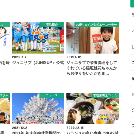
ース
商品紹介
お便り&インタビューコーナー
2025.3.4
2019.6.12
約を締
ジュニサプ（JUNISUP）公式
ジュニサプで栄養管理をして
くれている稲垣桃花ちゃんか
らお便りをいただきま…
コラム
ニュース
管理栄養士コラム
2021.12.2
2022.12.15
選手
2021年 年末年始休業期間の
バランスの良い食事はNG!?試