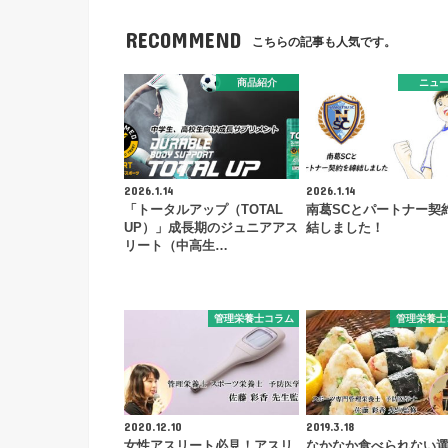
RECOMMEND
こちらの記事も人気です。
商品紹介
ニュ
2026.1.14
2026.1.14
「トータルアップ（TOTAL
南葛SCとパートナー契
UP）」成長期のジュニアアス
結しました！
リート（中高生…
管理栄養士コラム
管理栄養士
2020.12.10
2019.3.18
女性アスリート必見！アスリ
なかなか食べられない