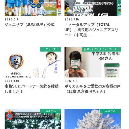
2025.3.4
2026.1.14
ジュニサプ（JUNISUP）公式
「トータルアップ（TOTAL
UP）」成長期のジュニアアスリ
ート（中高生…
ニュース
お便り&インタビューコーナー
2026.1.14
2017.6.2
南葛SCとパートナー契約を締結
ポリカルををご愛飲のお客様の声
しました！
（13歳 東京都 Rちゃん）
ニュース
ニュース