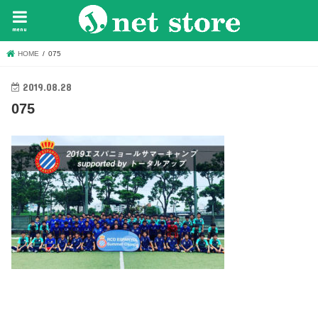
menu
HOME
075
2019.08.28
075