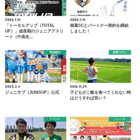
2026.1.14
2026.1.14
「トータルアップ（TOTAL
南葛SCとパートナー契約を締結
UP）」成長期のジュニアアスリ
しました！
ート（中高生…
商品紹介
成長コラム
2025.3.4
2016.11.29
ジュニサプ（JUNISUP）公式
子どもがご飯を食べてくれない時
はどうすれば良い？
イベント
ニュース