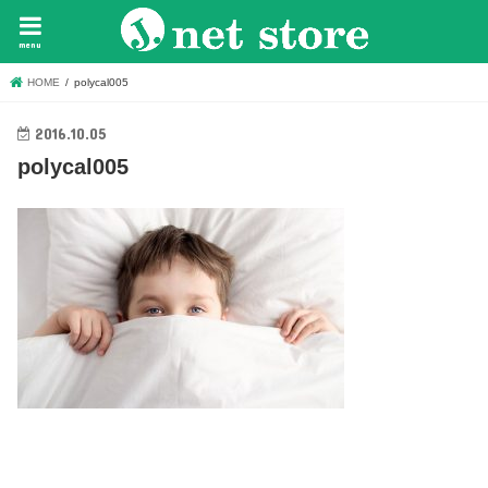
menu
HOME
polycal005
2016.10.05
polycal005