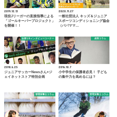
2019.12.13
2020.11.27
現役Jリーガーの直接指導による
一般社団法人 キッズ＆ジュニア
「ゴールキーパープロジェクト」
スポーツコンディショニング協会
を開催！！
（パパママ…
お便り&インタビューコーナー
成長コラム
2018.6.25
2016.10.7
ジュニアサッカーNewsさん×ジ
小中学生の保護者必見！ 子ども
ェイネットストア特別企画
の集中力を高めるには？
管理栄養士コラム
管理栄養士コラム