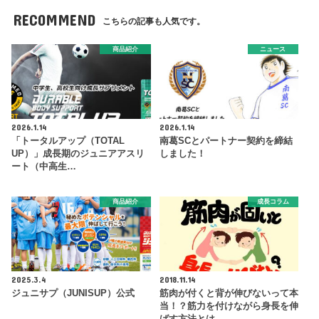
RECOMMEND
こちらの記事も人気です。
商品紹介
ニュース
2026.1.14
2026.1.14
「トータルアップ（TOTAL
南葛SCとパートナー契約を締結
UP）」成長期のジュニアアスリ
しました！
ート（中高生…
商品紹介
成長コラム
2025.3.4
2018.11.14
ジュニサプ（JUNISUP）公式
筋肉が付くと背が伸びないって本
当！？筋力を付けながら身長を伸
ばす方法とは