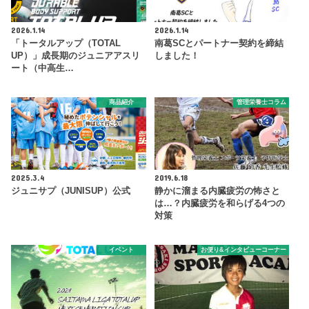
2026.1.14
2026.1.14
「トータルアップ（TOTAL
南葛SCとパートナー契約を締結
UP）」成長期のジュニアアスリ
しました！
ート（中高生…
商品紹介
管理栄養士コラム
2025.3.4
2019.6.18
ジュニサプ（JUNISUP）公式
静かに溜まる内臓疲労の怖さと
は…？内臓疲労を和らげる4つの
対策
イベント
お便り&インタビューコーナー