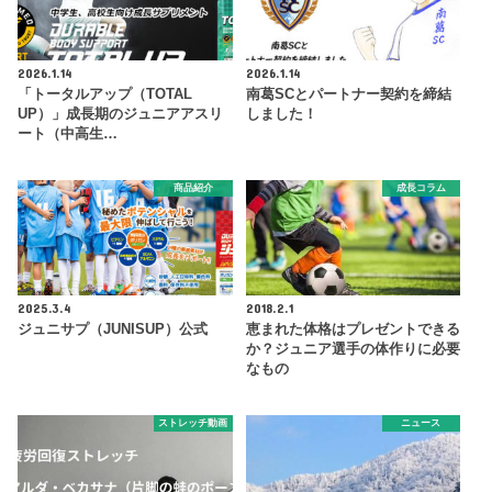
2026.1.14
2026.1.14
「トータルアップ（TOTAL
南葛SCとパートナー契約を締結
UP）」成長期のジュニアアスリ
しました！
ート（中高生…
商品紹介
成長コラム
2025.3.4
2018.2.1
ジュニサプ（JUNISUP）公式
恵まれた体格はプレゼントできる
か？ジュニア選手の体作りに必要
なもの
ストレッチ動画
ニュース