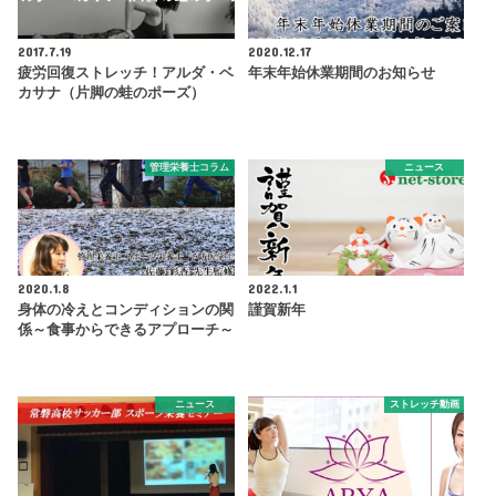
2017.7.19
2020.12.17
疲労回復ストレッチ！アルダ・ベ
年末年始休業期間のお知らせ
カサナ（片脚の蛙のポーズ）
管理栄養士コラム
ニュース
2020.1.8
2022.1.1
身体の冷えとコンディションの関
謹賀新年
係～食事からできるアプローチ～
ニュース
ストレッチ動画