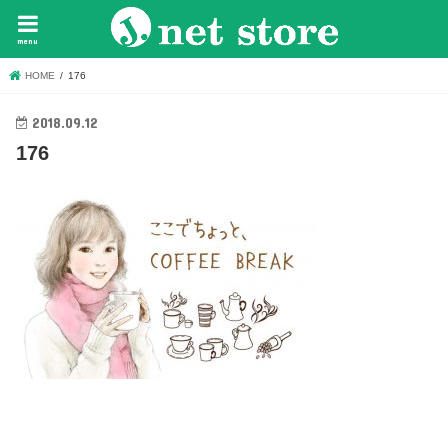
menu
HOME
176
2018.09.12
176