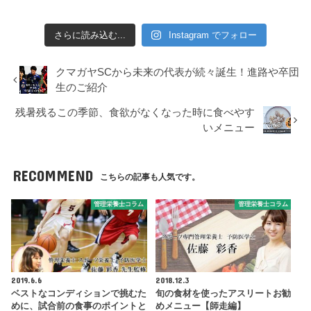
さらに読み込む...
Instagram でフォロー
クマガヤSCから未来の代表が続々誕生！進路や卒団
生のご紹介
残暑残るこの季節、食欲がなくなった時に食べやす
いメニュー
RECOMMEND
こちらの記事も人気です。
管理栄養士コラム
管理栄養士コラム
2019.6.6
2018.12.3
ベストなコンディションで挑むた
旬の食材を使ったアスリートお勧
めに、試合前の食事のポイントと
めメニュー【師走編】