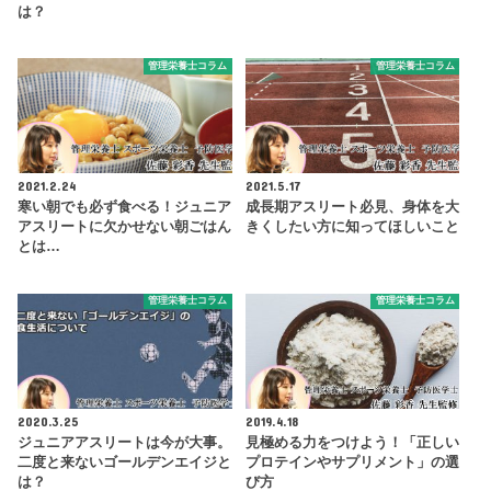
は？
管理栄養士コラム
管理栄養士コラム
2021.2.24
2021.5.17
寒い朝でも必ず食べる！ジュニア
成長期アスリート必見、身体を大
アスリートに欠かせない朝ごはん
きくしたい方に知ってほしいこと
とは…
管理栄養士コラム
管理栄養士コラム
2020.3.25
2019.4.18
ジュニアアスリートは今が大事。
見極める力をつけよう！「正しい
二度と来ないゴールデンエイジと
プロテインやサプリメント」の選
は？
び方