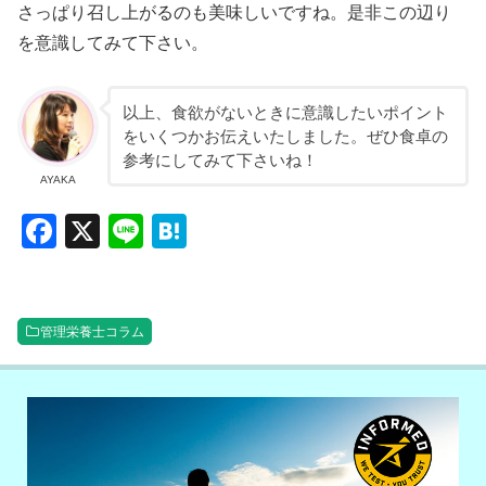
さっぱり召し上がるのも美味しいですね。是非この辺り
を意識してみて下さい。
以上、食欲がないときに意識したいポイント
をいくつかお伝えいたしました。ぜひ食卓の
参考にしてみて下さいね！
AYAKA
F
X
Li
H
a
n
at
c
e
e
e
n
管理栄養士コラム
b
a
o
o
k